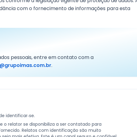
os conforme a legislação vigente de proteção de dados. 
ordância com o fornecimento de informações para esta
dados pessoais, entre em contato com a
d@grupoimas.com.br
.
 identificar‑se.
 o relator se disponibiliza a ser contatado para
fornecido. Relatos com identificação são muito
eja mais efetiva. Este é um canal seguro e confiável.