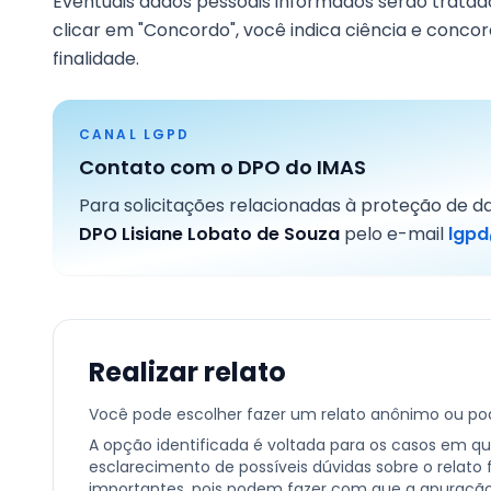
Eventuais dados pessoais informados serão tratad
clicar em "Concordo", você indica ciência e conc
finalidade.
CANAL LGPD
Contato com o DPO do IMAS
Para solicitações relacionadas à proteção de 
DPO Lisiane Lobato de Souza
pelo e-mail
lgp
Realizar relato
Você pode escolher fazer um relato anônimo ou pode
A opção identificada é voltada para os casos em que
esclarecimento de possíveis dúvidas sobre o relato 
importantes, pois podem fazer com que a apuração s