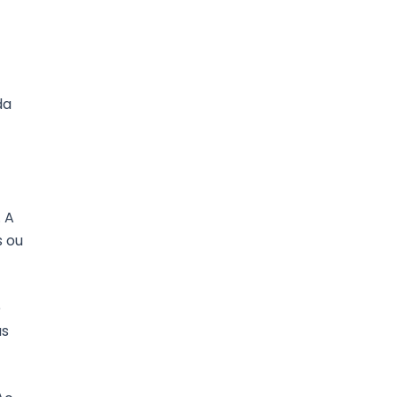
da
 A
s ou
e
as